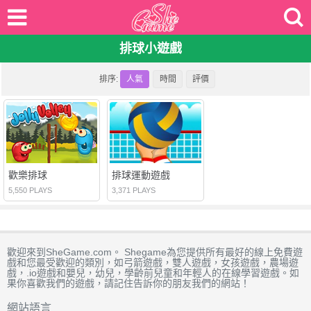
排球小遊戲
排序:
人氣
時間
評價
歡樂排球
排球運動遊戲
5,550 PLAYS
3,371 PLAYS
歡迎來到SheGame.com。 Shegame為您提供所有最好的線上免費遊
戲和您最受歡迎的類別，如弓箭遊戲，雙人遊戲，女孩遊戲，農場遊
戲，.io遊戲和嬰兒，幼兒，學齡前兒童和年輕人的在線學習遊戲。如
果你喜歡我們的遊戲，請記住告訴你的朋友我們的網站！
網站語言