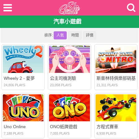
汽車小遊戲
排序:
人氣
時間
評價
Wheely 2 - 愛夢
公主司機測驗
斯普林特俱樂部硝基
24,806 PLAYS
23,058 PLAYS
21,311 PLAYS
Uno Online
ONO紙牌遊戲
方程式賽車
7,188 PLAYS
7,055 PLAYS
6,938 PLAYS