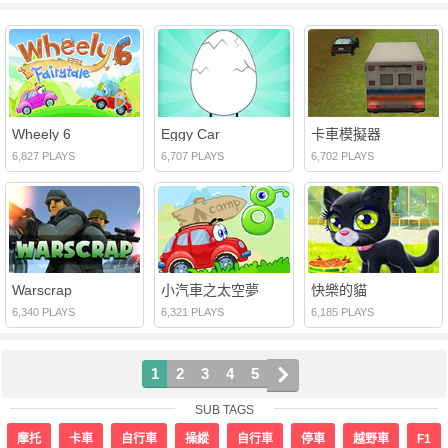
Wheely 6
Eggy Car
卡車模擬器
6,827 PLAYS
6,707 PLAYS
6,702 PLAYS
Warscrap
小汽車之太空夢
快樂的貓
6,340 PLAYS
6,321 PLAYS
6,185 PLAYS
1
2
3
4
5
SUB TAGS
摩托
卡車
自行車
操縱
自行車
停車
越野車
F1