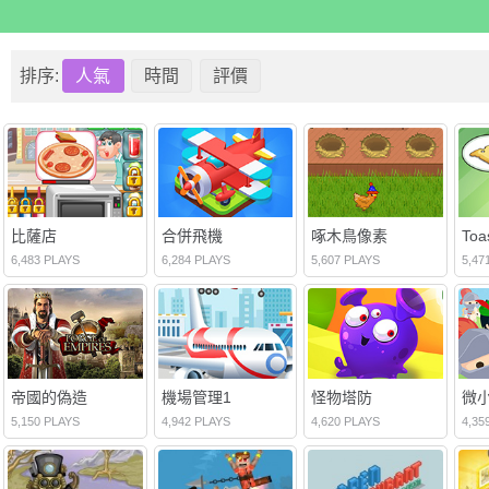
排序:
人氣
時間
評價
比薩店
合併飛機
啄木鳥像素
Toas
6,483 PLAYS
6,284 PLAYS
5,607 PLAYS
5,47
帝國的偽造
機場管理1
怪物塔防
微
5,150 PLAYS
4,942 PLAYS
4,620 PLAYS
4,35