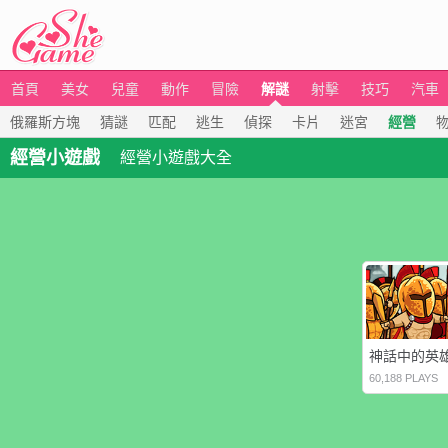
首頁
美女
兒童
動作
冒險
解謎
射擊
技巧
汽車
俄羅斯方塊
猜謎
匹配
逃生
偵探
卡片
迷宮
經營
經營小遊戲
經營小遊戲大全
60,188 PLAYS