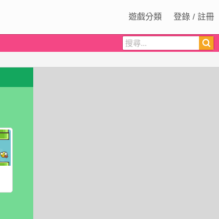
遊戲分類
登錄 / 註冊